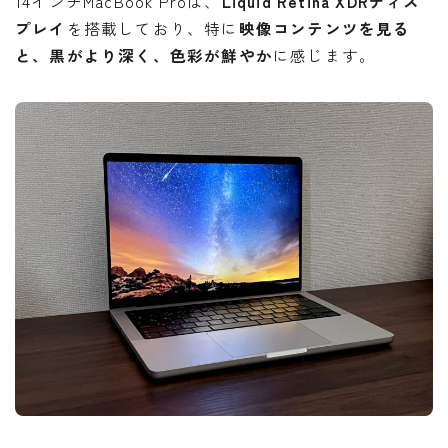
14インチMacBook Proは、
Liquid Retina XDRディス
プレイ
を搭載しており、特に
映像コンテンツを見る
と、黒がより深く、色彩が鮮やか
に感じます。