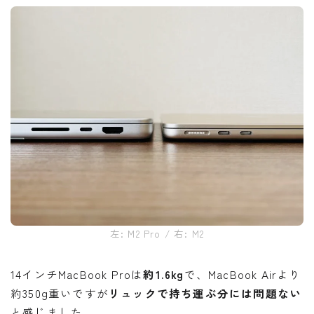
左: M2 Pro / 右: M2
14インチMacBook Proは
約1.6kg
で、MacBook Airより
約350g重いですが
リュックで持ち運ぶ分には問題ない
と感じました