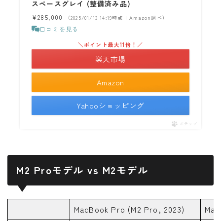
スペースグレイ (整備済み品)
¥285,000
（2025/01/13 14:19時点 | Amazon調べ）
口コミを見る
＼ポイント最大11倍！／
楽天市場
Amazon
Yahooショッピング
ポチップ
M2 Proモデル vs M2モデル
MacBook Pro (M2 Pro, 2023)
Mac