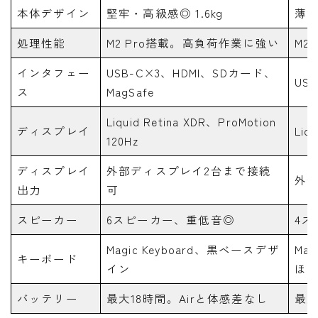
本体デザイン
堅牢・高級感◎ 1.6kg
薄型
処理性能
M2 Pro搭載。高負荷作業に強い
M2
インタフェー
USB-C×3、HDMI、SDカード、
US
ス
MagSafe
Liquid Retina XDR、ProMotion
ディスプレイ
Liq
120Hz
ディスプレイ
外部ディスプレイ2台まで接続
外部
出力
可
スピーカー
6スピーカー、重低音◎
4ス
Magic Keyboard、黒ベースデザ
Ma
キーボード
イン
ほ
バッテリー
最大18時間。Airと体感差なし
最大