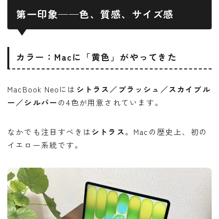
第一印象——色、質感、サイズ感
カラー：Macに「黄色」がやってきた
MacBook Neoには
シトラス／ブラッシュ／スカイブル
ー／シルバー
の4色が用意されています。
なかでも注目すべきは
シトラス
。Macの歴史上、初の
イエロー系統です。