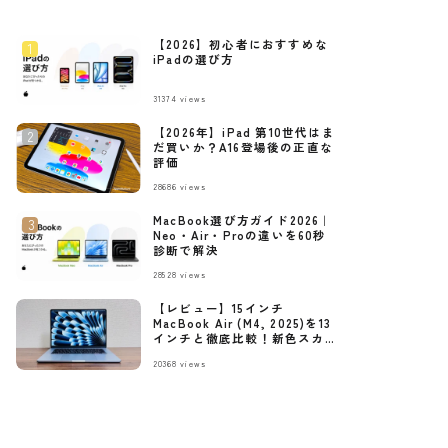
【2026】初心者におすすめな
iPadの選び方
31374
views
【2026年】iPad 第10世代はま
だ買いか？A16登場後の正直な
評価
28686
views
MacBook選び方ガイド2026｜
Neo・Air・Proの違いを60秒
診断で解決
28528
views
【レビュー】15インチ
MacBook Air (M4, 2025)を13
インチと徹底比較！新色スカ
イブルーの魅力も紹介
20368
views