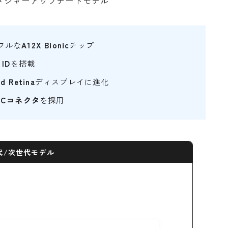
メジャーアップデートモデル
フルな
A12X Bionic
チップ
 ID
を搭載
id Retina
ディスプレイに進化
B-Cコネクタ
を採用
代/次世代モデル