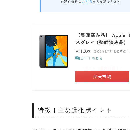
※現在価格は
こちら
から確認できます
【整備済み品】 Apple iP
スグレイ (整備済み品)
¥71,939
（2025/01/17 12:40時点
口コミを見る
＼ポイント最大11倍！／
楽天市場
特徴 | 主な進化ポイント