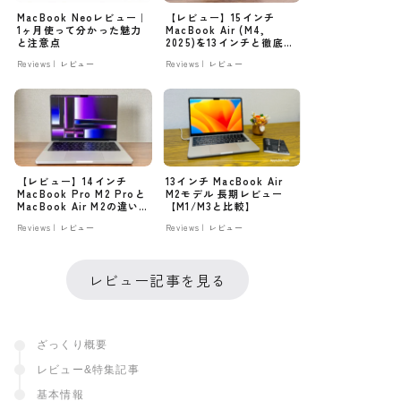
MacBook Neoレビュー｜
【レビュー】15インチ
1ヶ月使って分かった魅力
MacBook Air (M4,
と注意点
2025)を13インチと徹底比
較！新色スカイブルーの魅
Reviews | レビュー
Reviews | レビュー
力も紹介
【レビュー】14インチ
13インチ MacBook Air
MacBook Pro M2 Proと
M2モデル 長期レビュー
MacBook Air M2の違い
【M1/M3と比較】
をリアルに比較！
Reviews | レビュー
Reviews | レビュー
レビュー記事を見る
ざっくり概要
レビュー&特集記事
基本情報